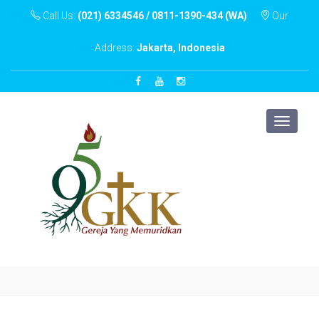
Call Us:
(021) 6334546 / 0811-1390-434 (WA)
Our
Address:
Jakarta, Indonesia